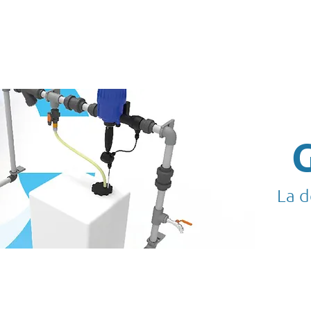
XPERTISES/GWI
GRAVICLEAN
GRAVIKIT
GRAVITEA
Au service de tous les acteurs de l'eau !
La d