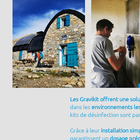
Les Gravikit offrent une sol
dans les
environnements les 
kits de désinfection sont p
Grâce à leur
installation sim
garantissent un
dosage préc