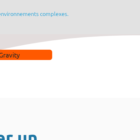
 environnements complexes.
Gravity
er un