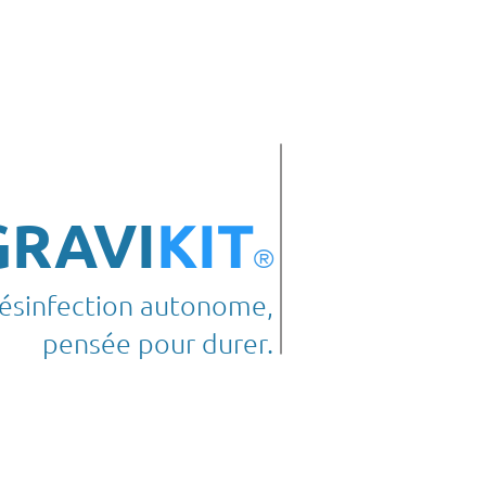
M
E-CATALOGUE
More
+33 4 93 14 97 01
GRAVI
KIT
®
ésinfection autonome,
pensée pour durer.