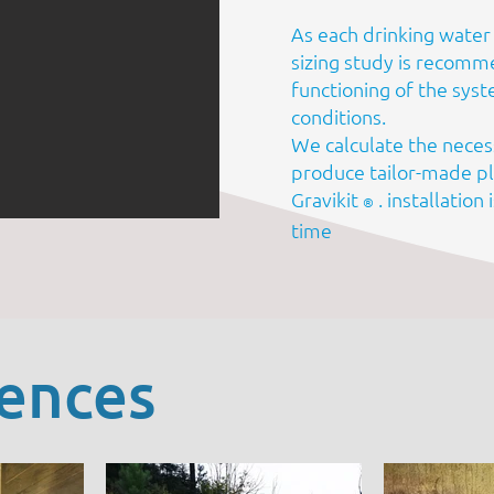
As each drinking water 
sizing study is recomm
functioning of the syst
conditions.
We calculate the neces
produce tailor-made pl
Gravikit
. installation
®
time
rences