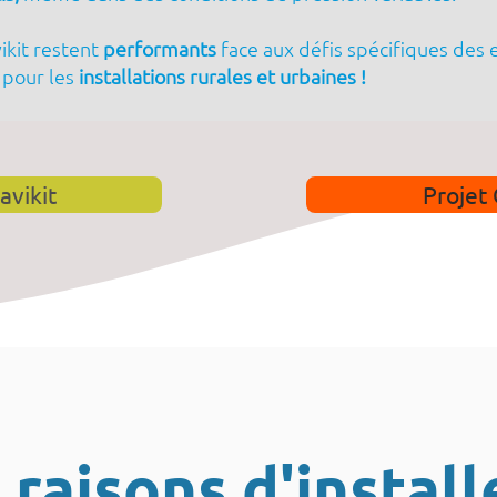
vikit restent
performants
face aux défis spécifiques des
l pour les
installations rurales et urbaines !
avikit
Projet 
8 raisons d'install