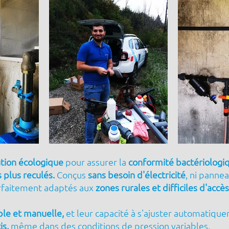
ution écologique
pour assurer la
conformité bactériologi
plus reculés.
Conçus
sans besoin d'électricité
, ni pannea
arfaitement adaptés aux
zones rurales et difficiles d'accès
ple et manuelle,
et leur capacité à s'ajuster automatiquem
is,
même dans des conditions de pression variables.