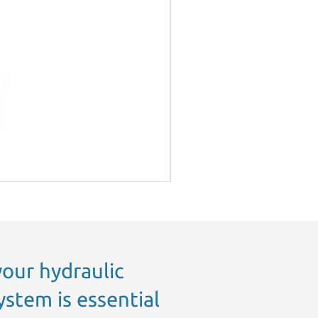
GRAVIKIT 30D90, KIT DE
your hydraulic
ystem is essential