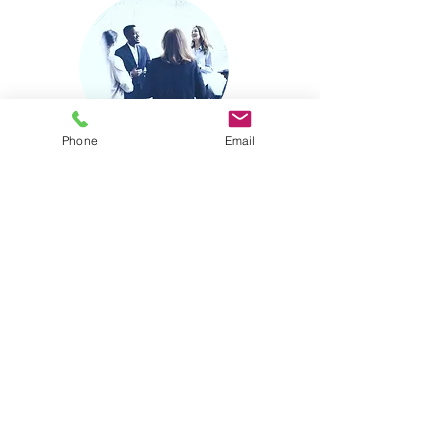
Phone
Email
Sois le prochain à
rejoindre notre équipe !