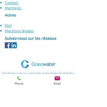
Contact
Membres
Autres
FAQ
Mentions légales
Suivez-nous sur les réseaux
Graviwater est une entreprise polyvalente du domaine
de l’eau et de l’assainissement.
Fournisseur officiel de pompes doseuses Dosatron !
Phone
Email
SUIVEZ-NOUS
Nouvelle adresse
40 Allée des câbleurs- ZI Secteur B5